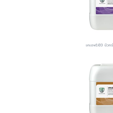
เคเอฟ103 นิวทรั