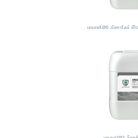
เคเอฟ106 อัลคาไลน์ ซีโอพ
เคเอฟ202 อ๊อกซี่