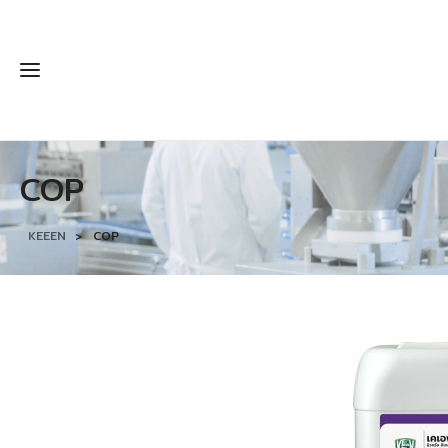
COP
KEEEN
>
COP