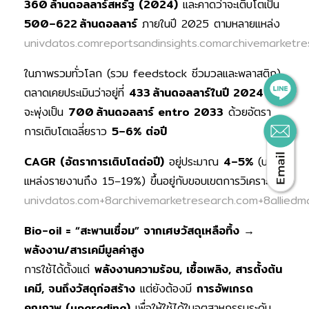
360
ล้านดอลลาร์สหรัฐ (2024)
และคาดว่าจะเติบโตเป็น
500–622
ล้านดอลลาร์
ภายในปี 2025 ตามหลายแหล่ง
univdatos.com
reportsandinsights.com
archivemarketre
ในภาพรวมทั่วโลก (รวม feedstock ชีวมวลและพลาสติก)
ตลาดเคยประเมินว่าอยู่ที่
433
ล้านดอลลาร์ในปี 2024
และ
จะพุ่งเป็น
700
ล้านดอลลาร์ entro 2033
ด้วยอัตรา
การเติบโตเฉลี่ยราว
5–6% ต่อปี
CAGR (อัตราการเติบโตต่อปี)
อยู่ประมาณ
4–5%
(บาง
แหล่งรายงานถึง 15–19%) ขึ้นอยู่กับขอบเขตการวิเคราะห์
univdatos.com+8archivemarketresearch.com+8alliedm
Bio-oil = “สะพานเชื่อม” จากเศษวัสดุเหลือทิ้ง →
พลังงาน/สารเคมีมูลค่าสูง
การใช้ได้ตั้งแต่
พลังงานความร้อน, เชื้อเพลิง, สารตั้งต้น
เคมี, จนถึงวัสดุก่อสร้าง
แต่ยังต้องมี
การอัพเกรด
คุณภาพ (upgrading)
เพื่อให้ใช้ได้ในอุตสาหกรรมระดับ