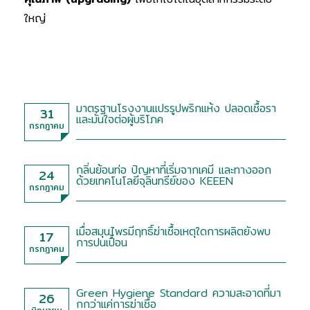
ใหญ่
มาตรฐานโรงงานแปรรูปพริกแห้ง ปลอดเชื้อรา
31
และมั่นใจต่อผู้บริโภค
กรกฎาคม
กลิ่นย้อนท่อ ปัญหาที่เริ่มจากเคมี และทางออก
24
ด้วยเทคโนโลยีจุลินทรีย์ของ KEEEN
กรกฎาคม
เมื่อสมุนไพรมีฤทธิ์ฆ่าเชื้อเหตุใดการผลิตยังพบ
17
การปนเปื้อน
กรกฎาคม
Green Hygiene Standard ความสะอาดที่มา
26
กกว่าแค่การฆ่าเชื้อ