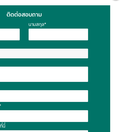
ติดต่อสอบถาม
นามสกุล*
*
นี่