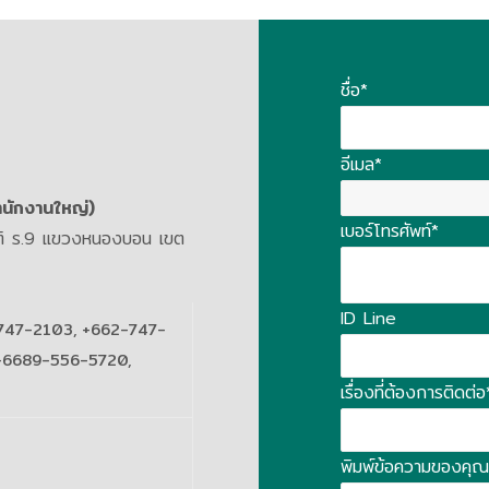
ชื่อ*
อีเมล*
สำนักงานใหญ่)
เบอร์โทรศัพท์*
รติ ร.9 แขวงหนองบอน เขต
ID Line
747-2103, +662-747-
+6689-556-5720,
เรื่องที่ต้องการติดต่อ
พิมพ์ข้อความของคุณที่