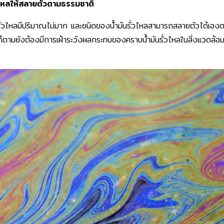
่วไหลให้สลายตัวตามธรรมชาติ
ันรั่วไหลมีปริมาณไม่มาก และชนิดของน้ำมันรั่วไหลสามารถสลายตัวได้เอง
รก็ตามยังต้องมีการเฝ้าระวังผลกระทบของคราบน้ำมันรั่วไหลในสิ่งแวดล้อม