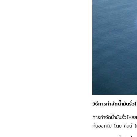
วิธีการกำจัดน้ำมันรั่
การกำจัดน้ำมันรั่วไหล
กันออกไป โดย คีนน์ ไทย