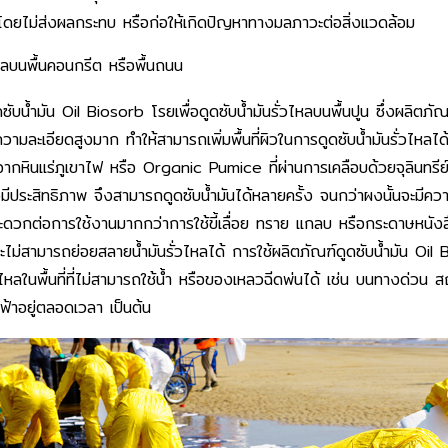
 โดยไม่ส่งผลกระทบ หรือก่อให้เกิดปัญหาทางมลภาวะต่อสิ่งแวดล้อม
ไหลบนพื้นคอนกรีต หรือพื้นถนน
ับน้ำมัน Oil Biosorb โรยเพื่อดูดซับน้ำมันรั่วไหลบนพื้นปูน ซึ่งผลิตภัณ
วามละเอียดสูงมาก ทำให้สามารถเพิ่มพื้นที่ผิวในการดูดซับน้ำมันรั่วไหลได
จากหินแร่ภูเขาไฟ หรือ Organic Pumice ที่ผ่านการเคลือบด้วยจุลินทรีย
มีประสิทธิภาพ จึงสามารถดูดซับน้ำมันได้หลายครั้ง จนกว่าผงนั้นจะมีควา
สะดวกต่อการใช้งานมากกว่าการใช้ขี้เลื่อย ทราย แกลบ หรือกระดาษหนังส
ม่สามารถย่อยสลายน้ำมันรั่วไหลได้ การใช้ผลิตภัณฑ์ดูดซับน้ำมัน Oil 
ไหลในพื้นที่ที่ไม่สามารถใช้น้ำ หรือของเหลวฉีดพ่นได้ เช่น บนทางด่วน สถาน
ฟฟ้าอยู่ตลอดเวลา เป็นต้น