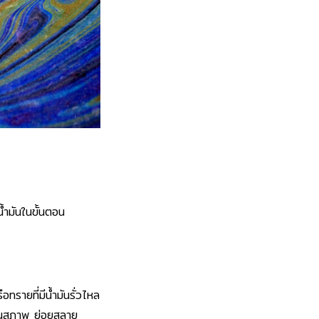
น้ำมันในขั้นตอน
ือทรายที่มีน้ำมันรั่วไหล
ี่ยนสภาพ ย่อยสลาย