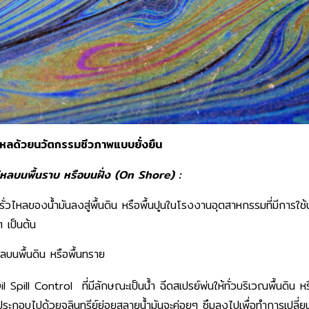
่วไหลด้วยนวัตกรรมชีวภาพแบบยั่งยืน
วไหลบนพื้นราบ หรือบนฝั่ง (On Shore) :
รรั่วไหลของน้ำมันลงสู่พื้นดิน หรือพื้นปูนในโรงงานอุตสาหกรรมที่มีการใช้
 เป็นต้น
หลบนพื้นดิน หรือพื้นทราย
il Spill Control
ที่มีลักษณะเป็นน้ำ ฉีดสเปรย์พ่นให้ทั่วบริเวณพื้นดิน หร
ที่ประกอบไปด้วยจุลินทรีย์ย่อยสลายน้ำมันจะค่อยๆ ซึมลงไปเพื่อทำการเปล