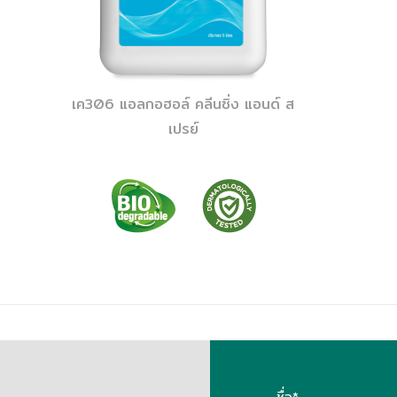
เค306 แอลกอฮอล์ คลีนซิ่ง แอนด์ ส
เปรย์