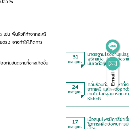
ะเปลวไฟ
ช่น พื้นผิวที่ทำจากอะคริ
โดยตรง อาจทำให้เกิดการ
มาตรฐานโรงงานแปรรู
31
พริกแห้ง ปลอดเชื้อรา
กรกฎาคม
องกันอันตรายที่อาจเกิดขึ้น
มั่นใจต่อผู้บริโภค
กลิ่นย้อนท่อ ปัญหาที่เริ
24
จากเคมี และทางออกด้
กรกฎาคม
เทคโนโลยีจุลินทรีย์ของ
KEEEN
เมื่อสมุนไพรมีฤทธิ์ฆ่าเชื
17
ใดการผลิตยังพบการป
กรกฎาคม
เปื้อน