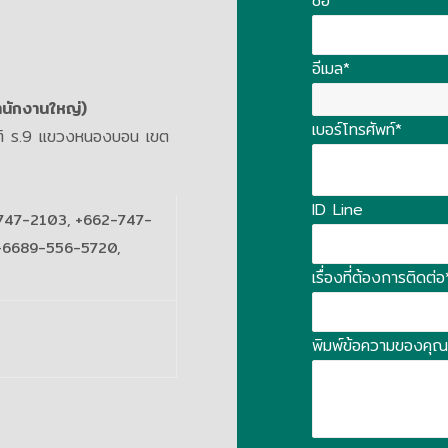
ชื่อ*
อีเมล*
สำนักงานใหญ่)
เบอร์โทรศัพท์*
รติ ร.9 แขวงหนองบอน เขต
ID Line
747-2103, +662-747-
+6689-556-5720,
เรื่องที่ต้องการติดต่อ
พิมพ์ข้อความของคุณที่