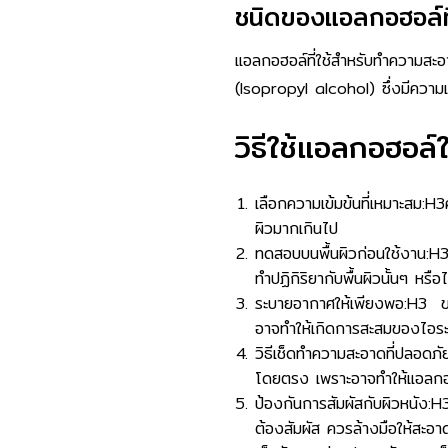
ชนิดของแอลกอฮอล์ที่
แอลกอฮอล์ที่ใช้สำหรับทำความสะอ
(Isopropyl alcohol) ซึ่งมีความเข
วิธีใช้แอลกอฮอล์
เลือกความเข้มข้นที่เหมาะสม:H3
ผิวมากเกินไป
ทดสอบบนพื้นผิวก่อนใช้งาน:H3
ทำปฏิกิริยากับพื้นผิวนั้นๆ หร
ระบายอากาศให้เพียงพอ:H3 ขณะ
อาจทำให้เกิดการสะสมของไอระ
วิธีเช็ดทำความสะอาดที่ปลอดภ
โดยตรง เพราะอาจทำให้แอลกอฮอ
ป้องกันการสัมผัสกับผิวหนัง:
ต้องสัมผัส ควรล้างมือให้สะอ