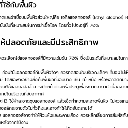
ใช้กับพื้นผิว
าดและฆ่าเชื้อบนพื้นผิวส่วนใหญ่คือ เอทิลแอลกอฮอล์ (Ethyl alcohol)
้มข้นที่เหมาะสมในการฆ่าเชื้อโรค โดยทั่วไปจะอยู่ที่ 70%
ให้ปลอดภัยและมีประสิทธิภาพ
ควรเลือกใช้แอลกอฮอล์ที่มีความเข้มข้น 70% ซึ่งเป็นระดับที่เหมาะสมในกา
 ก่อนใช้แอลกอฮอล์กับพื้นผิวใดๆ ควรทดสอบในบริเวณเล็กๆ ที่มองไม่เห็
ือไม่ โดยเฉพาะอย่างยิ่งกับพื้นผิวที่บอบบาง เช่น ไม้ หนัง หรือพลาสติกบ
ใช้แอลกอฮอล์ ควรเปิดหน้าต่างหรือประตูเพื่อระบายอากาศ เนื่องจาก
เหยในบริเวณที่อับอากาศ
ัย:H3 ใช้ผ้าสะอาดชุบแอลกอฮอล์ แล้วเช็ดทำความสะอาดพื้นผิว ไม่ควรเท
ล์กระจายตัวไม่ทั่วถึงและอาจทำให้เกิดอันตรายได้
H3 แอลกอฮอล์อาจทำให้ผิวแห้งและระคายเคือง ควรหลีกเลี่ยงการสัมผัสก
าดหลังจากใช้งาน