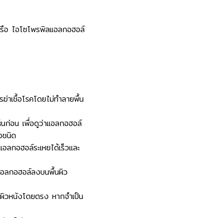
 หรือ ไอโซโพรพิลแอลกอฮอล์
รฆ่าเชื้อโรคโดยไม่ทำลายพื้น
นก่อน เพื่อดูว่าแอลกอฮอล์
างชนิด
แอลกอฮอล์ระเหยได้เร็วและ
แอลกอฮอล์ลงบนพื้นผิว
ับผิวหนังโดยตรง หากจำเป็น