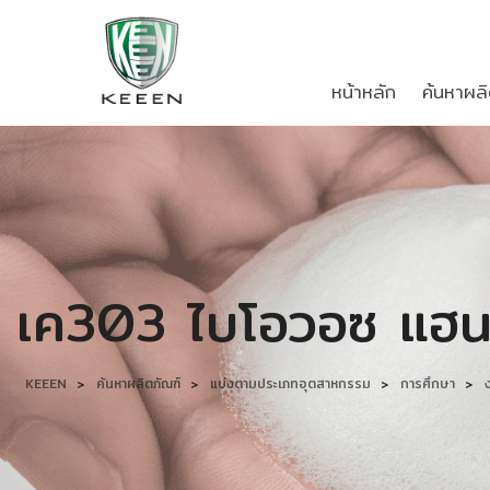
หน้าหลัก
ค้นหาผลิ
เค303 ไบโอวอซ แฮนด
KEEEN
>
ค้นหาผลิตภัณฑ์
>
แบ่งตามประเภทอุตสาหกรรม
>
การศึกษา
>