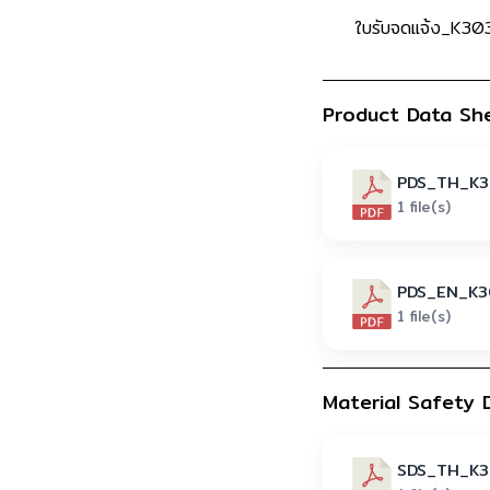
ใบรับจดแจ้ง_K3
Product Data Sh
PDS_TH_K3
1 file(s)
PDS_EN_K3
1 file(s)
Material Safety 
SDS_TH_K3