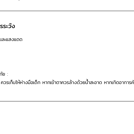
วรระวัง
น และแสงแดด
ัย :
น ควรเก็บให้ห่างมือเด็ก หากเข้าตาควรล้างด้วยน้ำสะอาด หากเกิดอาการค