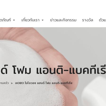
ตภัณฑ์
เกี่ยวกับเรา
ข่าวและกิจกรรม
รางวัล
ตัว
์ โฟม แอนติ-แบคทีเร
งานครัว
>
เค303 ไบโอวอซ แฮนด์ โฟม แอนติ-แบคทีเรีย