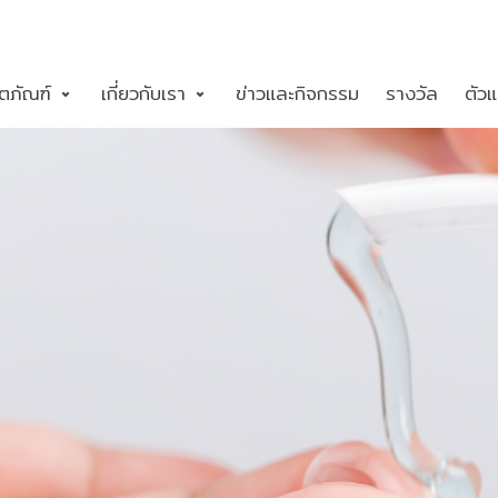
ตภัณฑ์
เกี่ยวกับเรา
ข่าวและกิจกรรม
รางวัล
ตัว
งานครัว
เค302 ไบโอวอช แฮนด์เจล แอนติ-แบคทีเรีย