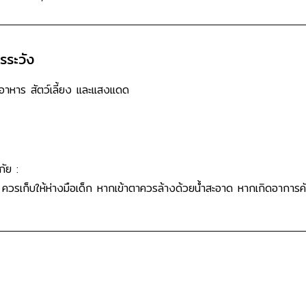
วรระวัง
 อาหาร สัตว์เลี้ยง และแสงแดด
ัย :
น ควรเก็บให้ห่างมือเด็ก หากเข้าตาควรล้างด้วยน้ำสะอาด หากเกิดอาการค