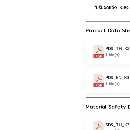
ใบรับจดแจ้ง_K3
Product Data Sh
PDS_TH_K3
1 file(s)
PDS_EN_K3
1 file(s)
Material Safety 
SDS_TH_K3