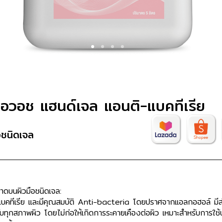
1
2
3
4
อวอช แฮนด์เจล แอนติ-แบคทีเรีย
อชนิดเจล
าดบนผิวมือชนิดเจล:
คทีเรีย และมีคุณสมบัติ Anti-bacteria โดยปราศจากแอลกอฮอล์ มี
ะกับทุกสภาพผิว โดยไม่ก่อให้เกิดการระคายเคืองต่อผิว เหมาะสำหรับการใช